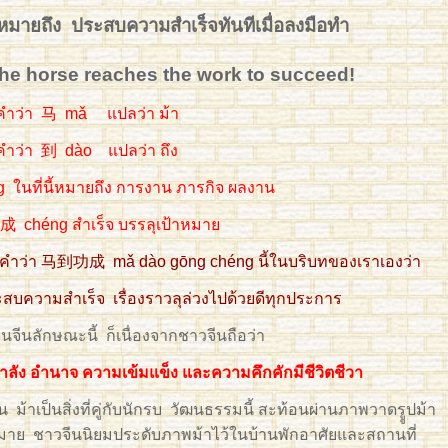
 ประสบความสำเร็จทันทีเมื่อลงมือทำ
e horse reaches the work to succeed!
คำว่า 马 mǎ แปลว่า ม้า
คำว่า 到 dào แปลว่า ถึง
IMG_5671 edited small
 ในที่นี้หมายถึง การงาน ภารกิจ ผลงาน
 成 chéng สำเร็จ บรรลุเป้าหมาย
แปลคำว่า 马到功成 mǎ dào gōng chéng นี้ในบริบทของเราเองว่า
ระสบความสำเร็จ เรื่องราวลุล่วงไปด้วยดีทุกประการ
จีนลักษณะนี้ ก็เนื่องจากชาวจีนถือว่า
IMG_3716
คุณวาด H3 100
ำลัง อำนาจ ความเข้มแข็ง และความคึกคักมีชีวิตชีวา
าน ม้าเป็นสิ่งที่คู่กับนักรบ วัฒนธรรมนี้ สะท้อนผ่านภาพวาดรููปม้า
มากมาย ชาวจีนนิยมประดับภาพม้าไว้ในบ้านพักอาศัยและสถานที่