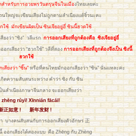
ฮิตสำหรับการอวยพรวันตรุษจีนในเมือ
งไทยเลยค่ะ
 ส่วนใหญ่จะเขียนเสียงไม่ถูกตามสำเนียงแต้จิ๋วนะคะ
ฮวกใช้ มักเขียนผิดเป็น ซินเจียอยู่อี่ ซินนี้ฮวดใช้
เสียงว่า “ซิง” วลีแรก
การออกเสียงที่ถูกต้องคือ ซิงเจียอยู่อี่
อกเสียงว่า “ฮวกใช้” วลีที่สอง
การออกเสียงที่ถูกต้องจึงเป็น ซิงนี้
ฮวกใช้
ียงว่า “ซิ๊น”
หรือที่คนไทยมักออกเสียงว่า “ซิน” นั่นแหละค่ะ
งเกิดความสับสนระหว่าง คำว่า ซิง กับ ซิน
งเป็นสำเนียงภาษาจีนกลาง จะออกเสียงว่า
 zhēng rúyì! Xīnnián fācái!
新正如意 ! 新年发财 !
ตว่า บางคนสับสนกับการออกเสียงตัวอักษร 正
ี้ ออกเสียงได้สองแบบ คือ Zhēng กับ Zhèng