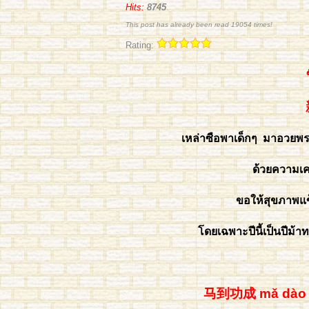
Hits:
8745
This post has already been read 19054 times!
Rating:
เหล่าซือพาเด็กๆ มาอวยพรต
ด้วยความเค
ขอให้สุขภาพแข็ง
โดยเฉพาะปีนี้เป็นปีม้
马到功成 mǎ dào 