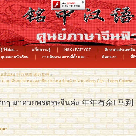
รู้ ใช้บ่อย…
เกร็ดความรู้
HSK / PAT/ YCT
ศึกษาต่อประเทศจ
มุมผลงานนักเรียน
การเดินทาง สถานที่ตั้ง และ…
ติดต่อเรา
ที่ก
นังสือหมื่นเล่ม 行万里路 读万卷书
»
«
ภาษาจีนกลาง หมวดอาชีพ ประเทศ ร้านค้าฯ จาก Viedo Clip – Learn Chinese
่ารักๆ มาอวยพรตรุษจีนค่ะ 年年有余! 马到
รรณา