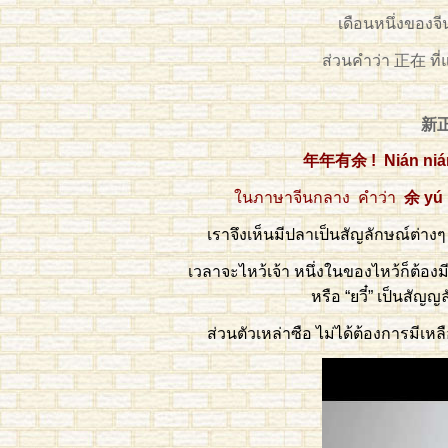
เดือนหนึ่งของจ
ส่วนคำว่า 正在 ที่แ
新正
年年有余 !
Nián niá
ในภาษาจีนกลาง คำว่า
余
yú
เราจึงเห็นมีปลาเป็นสัญลักษณ์ต่า
เวลาจะไหว้เจ้า หนึ่งในของไหว้ก็ต้อง
หรือ “ยวี๋” เป็นสัญ
ส่วนตัวเหล่าซือ ไม่ได้ต้องการมีเหล