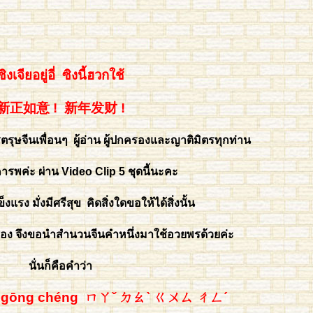
ซิงเจียอยู่อี่ ซิงนี้ฮวกใช้
新正如意 ! 新年发财 !
รุษจีนเพื่อนๆ ผู้อ่าน ผู้ปกครองและญาติมิตรทุกท่าน
ารพค่ะ ผ่าน Video Clip 5 ชุดนี้นะคะ
แรง มั่งมีศรีสุข คิดสิ่งใดขอให้ได้สิ่งนั้น
าทอง จึงขอนำสำนวนจีนคำหนึ่งมาใช้อวยพรด้วยค่ะ
นั่นก็คือคำว่า
gōng chéng ㄇㄚˇ ㄉㄠˋ ㄍㄨㄙ ㄔㄥˊ