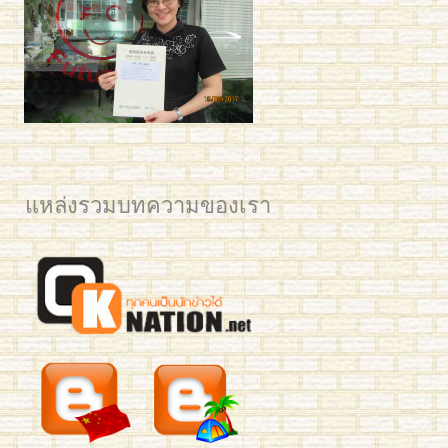
2561 นิว มช Post Web
แหล่งรวมบทความของเรา
2561 BAM Post web
2561 YIM Post web
2561 PLAM CU for Post
2561 Mean KU
IMG_3325
IMG_3321
IMG_3795
IMG_3277
Mew 7059
mean-hsk3-293
benz-yct3-190-2
jingjing-yct3-189
Business Chinese Course 2016
Han laoshi class 2
Small Kids L & Preaw
Ploy 2016
IMG_7035
IMG_0731 crop
YIM TRIAM 2015
อาทิตย์เช้า HSK4