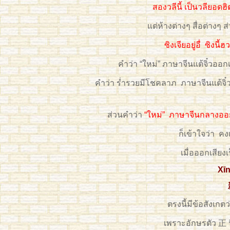
สองวลีนี้ เป็นวลียอด
แต่ห้างต่างๆ สื่อต่างๆ
ซิงเจียอยู่อื่ ซิงนี้
คำว่า “ใหม่” ภาษาจีนแต้จิ๋วออก
คำว่า ร่ำรวยมีโชคลาภ ภาษาจีนแต้จิ๋วอ
ส่วนคำว่า
“ใหม่” ภาษาจีนกลางออกเส
ก็เข้าใจว่า ค
เมื่อออกเสีย
Xīn
ตรงนี้มีข้อสังเก
เพราะอักษรตัว 正 น