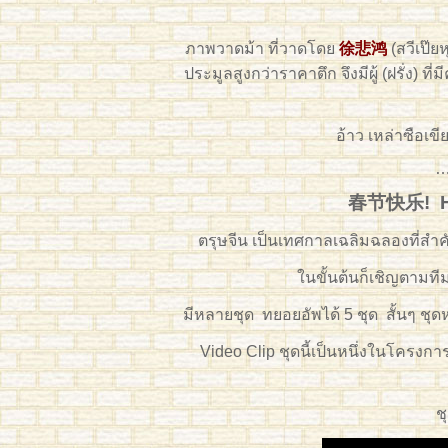
ภาพวาดม้า ที่วาดโดย
徐悲鸿
(สวีเป๊ย
ประมูลสูงกว่าราคาตึก จึงมีผู้ (ฝรั่ง) 
อ้าว เหล่าซือเ
春节快乐! Ha
ตรุษจีน เป็นเทศกาลเฉลิมฉลองที่ส
ในขั้นต้นก็เชิญตามที
มีหลายชุด ทยอยอัพได้ 5 ชุด สั้นๆ ชุด
Video Clip ชุดนี้เป็นหนึ่งในโครงกา
ช