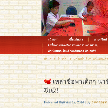
หน้าแรก
เกี่ยวกับเรา
ภาษาจีนน่า
อัลบั้มภาพ และกิจกรรมออกรายการต่างๆ
ทำเนียบนักเรียนดี นักเรียนเก่ง ฟิวเจอร์ซี
สำนวนจีนโบราณ เดินทางหมื่นลี้ กับ อ่านห
เหล่าซือพาเด็กๆ น
功成!
Published
มิถุนายน 12, 2014
|
By
อาจารย์สุว