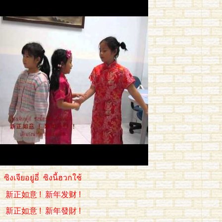
ซิงเจียอยู่อี่ ซิงนี้ฮวกใช้
新正如意 ! 新年发财 !
新正如意 ! 新年發財 !