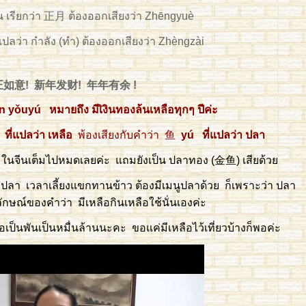
ีน เรียกว่า 正月 ต้องออกเสียงว่า Zhēngyuè
ปลว่า กำลัง (ทำ) ต้องออกเสียงว่า Zhèngzài
如意! 新年发财! 年年有余 !
n yǒuyú หมายถึง มีเิงินทองล้นเหลือทุกๆ ปีค่ะ
ที่แปลว่า เหลือ
พ้องเสียงกับคำว่า 鱼
yú ที่แปลว่า ปลา
งๆ ในจีนเต็มไปหมดเลยค่ะ แถมยังเป็น ปลาทอง (金鱼) เสียด้วย
มีปลา เวลาเลี้ยงแขกทานข้าว ต้องมีเมนูปลาด้วย ก็เพราะว่า ปลา
ญลักษณ์ของคำว่า มีเหลือกินเหลือใช้นั่นเองค่ะ
ือเป็นพันเป็นหมื่นล้านนะคะ ขอแค่มีเหลือไว้เที่ยวบ้างก็พอค่ะ