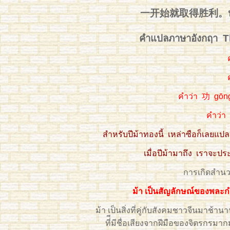
一开始就取得胜利。หมายถึง
คำแปลภาษาอังกฤา Th
คำว่า 功 gōng
คำว่า
สำหรับปีม้าทองนี้ เหล่าซือก็เลย
เมื่อปีม้ามาถึง เราจะป
การเกิดสำนวน
ม้า เป็นสัญลักษณ์ของพละก
ม้า เป็นสิ่งที่คู่กับสังคมชาวจีนมาช้าน
ที่ีมีชื่อเสียงจากฝีมือของจิตรกร