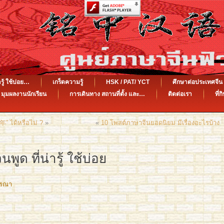
รู้ ใช้บ่อย…
เกร็ดความรู้
HSK / PAT/ YCT
ศึกษาต่อประเทศจ
มุมผลงานนักเรียน
การเดินทาง สถานที่ตั้ง และ…
ติดต่อเรา
ที่ก
” ได้หรือไม่ ?
»
«
10 โพสต์ภาษาจีนยอดนิยม มีเรื่องอะไรบ้าง
ด ที่น่ารู้ ใช้บ่อย
รรณา