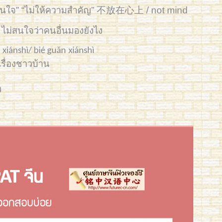
ไม่สนใจ” “ไม่ให้ความสำคัญ” 不放在心上
/ not mind
ใจว่าคนอื่นมองยังไง
xiánshì
/
bié guǎn
xiánshì
ยุ่งเรื่องชาวบ้าน
ว