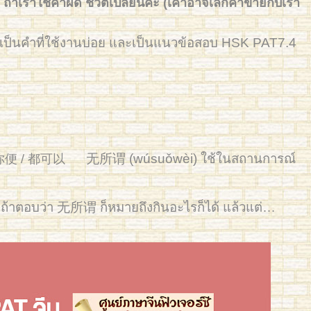
าเราใช้คำผิด ชีวิตเปลี่ยนค่ะ (เค้าอาจเลิกค้าขายกับเรา
้ เป็นคำที่ใช้งานบ่อย และเป็นแนวข้อสอบ HSK PAT7.4
无所谓 (wúsuǒwèi) ใช้ในสถานการณ์
 随你便 / 都可以
 ถ้าตอบว่า
无所谓
ก็หมายถึงกินอะไรก็ได้ แล้วแต่…