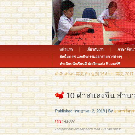
หน้าแรก
เกี่ยวกับเรา
ภาษาจีนน่า
อัลบั้มภาพ และกิจกรรมออกรายการต่างๆ
ทำเนียบนักเรียนดี นักเรียนเก่ง ฟิวเจอร์ซี
คำจีนสับสน 再见 กับ 告别 ใช้คำว่า “再见 2017 年
10 คำสแลงจีน สำนวนพู
Published
กรกฎาคม 2, 2018
|
By
อาจารย์สุว
Hits:
41007
This post has already been read 125738 times!