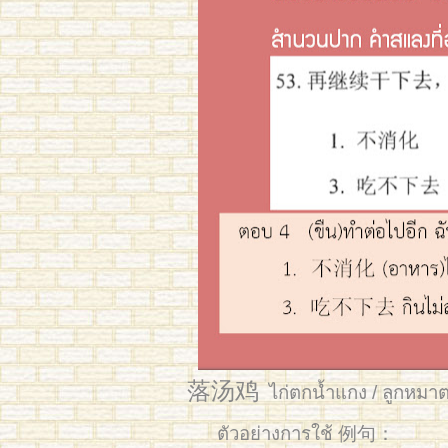
落汤鸡
ไก่ตกน้ำแกง / ลูกหมาต
ตัวอย่างการใช้ 例句：