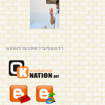
คุณวาด H3 100
แหล่งรวมบทความของเรา
IMG_5671 edited small
2561 BAM Post web
2561 YIM Post web
2561 PLAM CU for Post
2561 Mean KU
IMG_3325
IMG_3321
IMG_3795
IMG_3277
Mew 7059
mean-hsk3-293
benz-yct3-190-2
jingjing-yct3-189
Business Chinese Course 2016
Han laoshi class 2
Small Kids L & Preaw
Ploy 2016
IMG_7035
IMG_0731 crop
YIM TRIAM 2015
2561 นิว มช Post Web
อาทิตย์เช้า HSK4