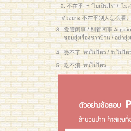
2.
不在乎
= “ไม่เป็นไร” / “
ตัวอย่าง 不在乎别人怎么看。ไม่สน
3.
爱管闲事 / 别管闲事
Ài
guǎn
ชอบยุ่งเรื่องชาวบ้าน / อย่า
4.
受不了
ทนไม่ไหว / รับไม่ไห
5.
吃不消
ทนไม่ไหว