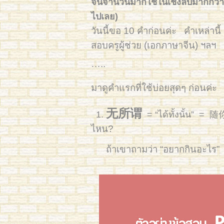
จีนจำนวนมากใช้ในเชิงลบมากกว่า ถ้
ไปเลย)
วันนี้ขอ 10 คำก่อนค่ะ
คำเหล่านี
สอบครูผู้ช่วย (เอกภาษาจีน) ฯลฯ
…..
มาดูคำแรกที่ใช้บ่อยสุดๆ ก่อนค่ะ
无所谓
1.
= “ได้ทั้งนั้น” =
ไหน?
ถ้าเขาถามว่า “อยากกินอะไร”