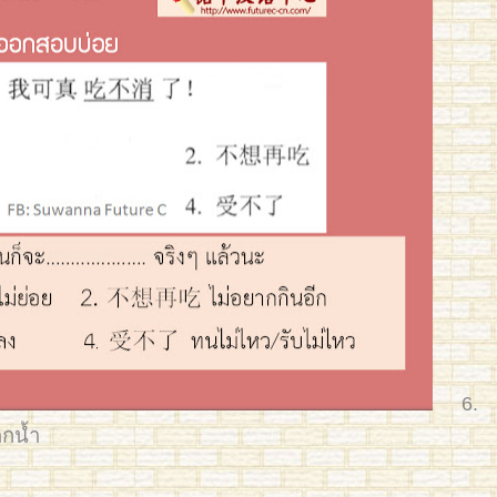
6
.
กน้ำ