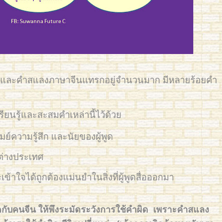
 และคำสแลงภาษาจีนแทรกอยู่จำนวนมาก มีหลายร้อยคำ
ยนรู้และสะสมคำเหล่านี้ไว้ด้วย
์ความรู้สึก และนัยของผู้พูด
ต่างประเทศ
้าใจได้ถูกต้องแม่นยำในสิ่งที่ผู้พูดสื่อออกมา
IMG_3716
ูดกับคนจีน ให้พึงระมัดระวังการใช้คำผิด เพราะคำสแลง