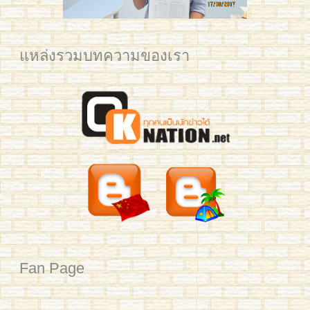
IMG_5671 edited small
แหล่งรวมบทความของเรา
2561 BAM Post web
2561 YIM Post web
2561 PLAM CU for Post
2561 Mean KU
IMG_3325
IMG_3321
IMG_3795
IMG_3277
Mew 7059
mean-hsk3-293
benz-yct3-190-2
jingjing-yct3-189
Business Chinese Course 2016
Han laoshi class 2
Small Kids L & Preaw
Ploy 2016
IMG_7035
IMG_0731 crop
YIM TRIAM 2015
2561 นิว มช Post Web
อาทิตย์เช้า HSK4
Fan Page