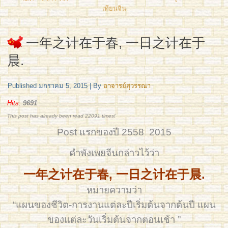
เทียนจิน
一年之计在于春, 一日之计在于
晨.
Published
มกราคม 5, 2015
|
By
อาจารย์สุวรรณา
Hits:
9691
This post has already been read 22091 times!
Post แรกของปี 2558 2015
คำพังเพยจีนกล่าวไว้ว่า
一年之计在于春, 一日之计在于晨.
หมายความว่า
“แผนของชีวิต-การงานแต่ละปีเริ่มต้นจากต้นปี แผน
ของแต่ละวันเริ่มต้นจากตอนเช้า ”