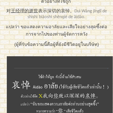
ตัวอย่างที่ใช้ถูก
对
王经理的逝世
表示深切的哀悼。
Duì
W
áng
jīnglǐ
de
shìshì
biǎoshì
shēnqiè
de
āidào
.
แปลว่า ขอแสดงความอาลัยและเสียใจอย่างสุดซึ้งต่อ
การจากไปของท่านผู้จัดการหวัง
(ผู้ที่รับข้อความนี้คือผู้ที่ยังมีชีวิตอยู่ในบริษัท)