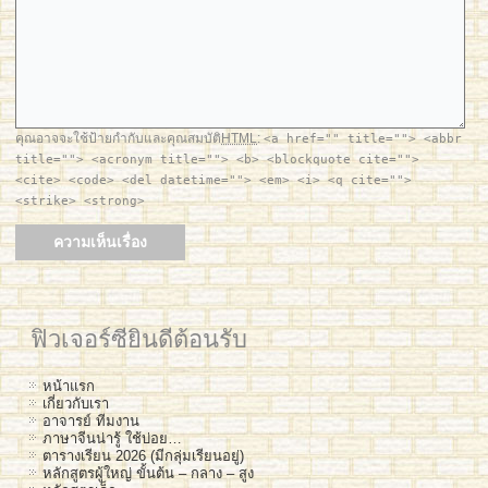
คุณอาจจะใช้ป้ายกำกับและคุณสมบัติ
HTML
:
<a href="" title=""> <abbr
title=""> <acronym title=""> <b> <blockquote cite="">
<cite> <code> <del datetime=""> <em> <i> <q cite="">
<strike> <strong>
ฟิวเจอร์ซียินดีต้อนรับ
หน้าแรก
เกี่ยวกับเรา
อาจารย์ ทีมงาน
ภาษาจีนน่ารู้ ใช้บ่อย…
ตารางเรียน 2026 (มีกลุ่มเรียนอยู่)
หลักสูตรผู้ใหญ่ ขั้นต้น – กลาง – สูง