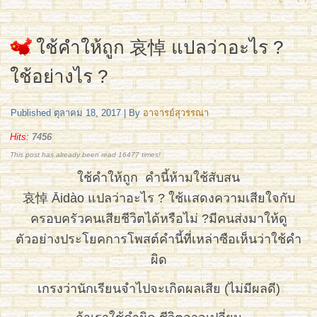
ใช้คำให้ถูก 哀悼 แปลว่าอะไร ?
ใช้อย่างไร ?
Published
ตุลาคม 18, 2017
|
By
อาจารย์สุวรรณา
Hits:
7456
This post has already been read 16477 times!
ใช้คำให้ถูก
คำนี้ห้ามใช้สับสน
哀悼
Āidào แปลว่าอะไร ?
ใช้แสดงความเสียใจกับ
ครอบครัวคนเสียชีวิตได้หรือไม่ ?
มีคนส่งมาให้ดู
ตัวอย่างประโยคการโพสต์คำนี้ที่เหล่าซือเห็นว่าใช้คำ
ผิด
เกรงว่านักเรียนจำไปจะเกิดผลเสีย (ไม่มีผลดี)