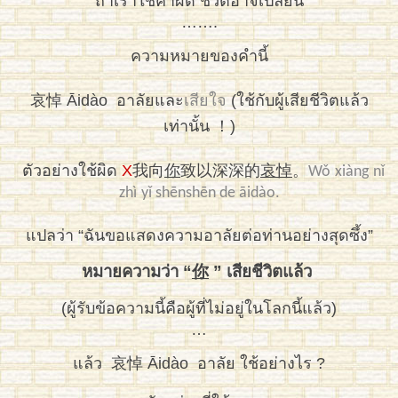
ถ้าเราใช้คำผิด ชีวิตอาจเปลี่ยน
…….
ความหมายของคำนี้
哀悼
Āidào
อาลัยและ
เสียใจ
(ใช้กับผู้เสียชีวิตแล้ว
เท่านั้น ！)
ตัวอย่างใช้ผิด
X
我向
你
致以深深的
哀
悼
。
Wǒ
xiàng
nǐ
zhì
yǐ shēn
shēn
de
āidào
.
แปลว่า
“ฉันขอแสดงความอาลัยต่อท่านอย่างสุดซึ้ง”
หมายความว่า “
你
” เสียชีวิตแล้ว
(ผู้รับข้อความนี้คือผู้ที่ไม่อยู่ในโลกนี้แล้ว)
…
แล้ว
哀悼
Āidào
อาลัย ใช้อย่างไร ?