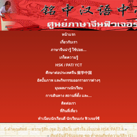
หน้าแรก
เกี่ยวกับเรา
ภาษาจีนน่ารู้ ใช้บ่อย…
เกร็ดความรู้
HSK / PAT/ YCT
ศึกษาต่อประเทศจีน 留学中国
อัลบั้มภาพ และกิจกรรมออกรายการต่างๆ
มุมผลงานนักเรียน
การเดินทาง สถานที่ตั้ง และ…
ติดต่อเรา
ที่กินที่เที่ยว
ทำเนียบนักเรียนดี นักเรียนเก่ง ฟิวเจอร์ซี
5 คำคุณศัพท์ – ความรู้สึก (ชุด 2) เสียใจ เศร้าใจ เจ็บปวด HSK PAT7.4
»
«
ศัพท์จีนที่ใช้บ่อยสุด ชุด คำคุณศัพท์ความรู้สึก (1)