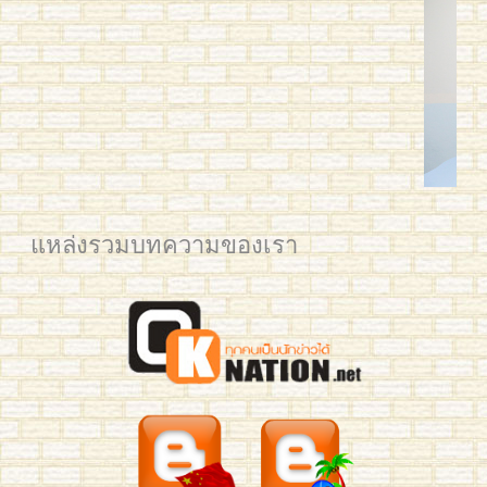
คุณวาด H3 100
แหล่งรวมบทความของเรา
IMG_5671 edited small
2561 BAM Post web
2561 YIM Post web
2561 PLAM CU for Post
2561 Mean KU
IMG_3325
IMG_3321
IMG_3795
IMG_3277
Mew 7059
mean-hsk3-293
benz-yct3-190-2
jingjing-yct3-189
Business Chinese Course 2016
Han laoshi class 2
Small Kids L & Preaw
Ploy 2016
IMG_7035
IMG_0731 crop
YIM TRIAM 2015
2561 นิว มช Post Web
อาทิตย์เช้า HSK4