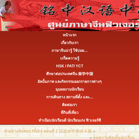
หน้าแรก
เกี่ยวกับเรา
ภาษาจีนน่ารู้ ใช้บ่อย…
เกร็ดความรู้
HSK / PAT/ YCT
ศึกษาต่อประเทศจีน 留学中国
อัลบั้มภาพ และกิจกรรมออกรายการต่างๆ
มุมผลงานนักเรียน
การเดินทาง สถานที่ตั้ง และ…
ติดต่อเรา
ที่กินที่เที่ยว
ทำเนียบนักเรียนดี นักเรียนเก่ง ฟิวเจอร์ซี
ตัวอย่างข้อสอบ HSK4 ตอนที่ 1 汉语水平考试 4 级
»
«
มุมความคิดเห็นนักเรียน