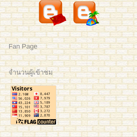
2561 นิว มช Post Web
อาทิตย์เช้า HSK4
Fan Page
จำนวนผู้เข้าชม