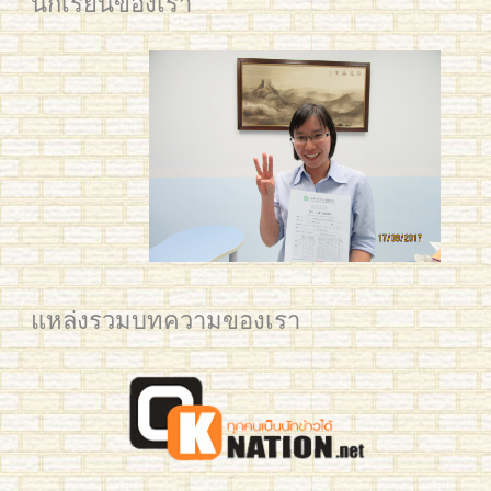
นักเรียนของเรา
คุณวาด H3 100
แหล่งรวมบทความของเรา
IMG_5671 edited small
2561 BAM Post web
2561 YIM Post web
2561 PLAM CU for Post
2561 Mean KU
IMG_3325
IMG_3321
IMG_3795
IMG_3277
Mew 7059
mean-hsk3-293
benz-yct3-190-2
jingjing-yct3-189
Business Chinese Course 2016
Han laoshi class 2
Small Kids L & Preaw
Ploy 2016
IMG_7035
IMG_0731 crop
YIM TRIAM 2015