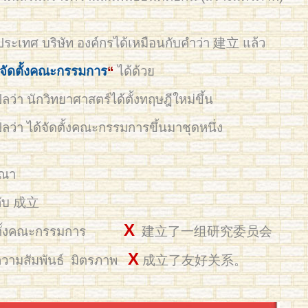
ประเทศ บริษัท องค์กรได้เหมือนกับคำว่า 建立 แล้ว
จัดตั้งคณะกรรมการ
“
ได้ด้วย
นักวิทยาศาสตร์ได้ตั้งทฤษฎีใหม่ขึ้น
ด้จัดตั้งคณะกรรมการขึ้นมาชุดหนึ่ง
รณา
กับ 成立
X
 การตั้งคณะกรรมการ
建立了一组研究委员会
X
 ความสัมพันธ์ มิตรภาพ
成立了友好关系。