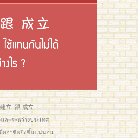
่นี้ 建立 跟 成立
IMG_3716
กิจและระหว่างประเทศ
นมืออาชีพยิ่งขึ้นแน่นอน