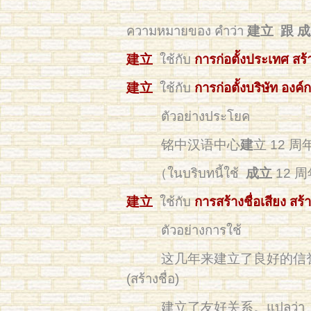
ความหมายของ คำว่า
建立 跟 
建立
ใช้กับ
การก่อตั้งประเทศ สร้า
建立
ใช้กับ
การก่อตั้งบริษัท องค์
ตัวอย่างประโยค
铭中汉语中心
建
立 12 周年 แ
（ในบริบทนี้ใช้
成立
12 周年 
建立
ใช้กับ
การสร้างชื่อเสียง สร
ตัวอย่างการใช้
这几年来建立了良好的信誉。 แปลว่า หล
(สร้างชื่อ)
建立了友好关系。แปลว่า ได้เสริมสร