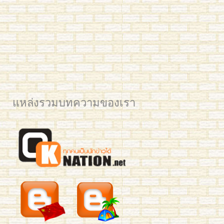
คุณวาด H3 100
แหล่งรวมบทความของเรา
IMG_5671 edited small
2561 BAM Post web
2561 YIM Post web
2561 PLAM CU for Post
2561 Mean KU
IMG_3325
IMG_3321
IMG_3795
IMG_3277
Mew 7059
mean-hsk3-293
benz-yct3-190-2
jingjing-yct3-189
Business Chinese Course 2016
Han laoshi class 2
Small Kids L & Preaw
Ploy 2016
IMG_7035
IMG_0731 crop
YIM TRIAM 2015
2561 นิว มช Post Web
อาทิตย์เช้า HSK4