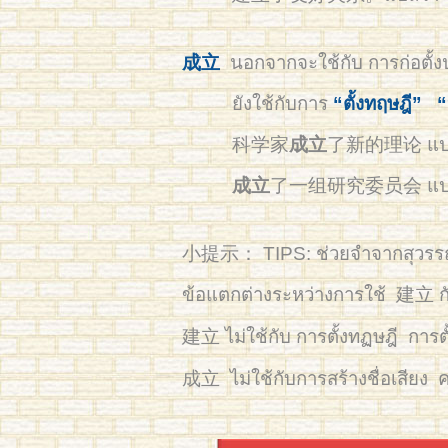
成立
นอกจากจะใช้กับ การก่อตั้ง
ยังใช้กับการ
“ตั้งทฤษฎี”
“
科学家
成立
了新的理论 แปลว่า 
成立
了一组研究委员会 แปลว่า ไ
小提示： TIPS: ช่วยจำจากสุวร
ข้อแตกต่างระหว่างการใช้ 建立 
建立 ไม่ใช้กับ การตั้งทฏษฎี
成立 ไม่ใช้กับการสร้างชื่อเสียง