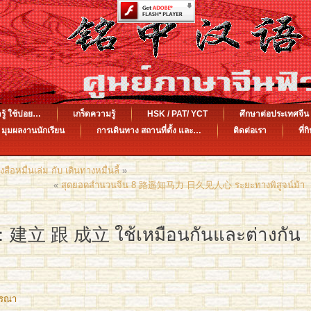
รู้ ใช้บ่อย…
เกร็ดความรู้
HSK / PAT/ YCT
ศึกษาต่อประเทศจ
มุมผลงานนักเรียน
การเดินทาง สถานที่ตั้ง และ…
ติดต่อเรา
ที่ก
ื่นเล่ม กับ เดินทางหมื่นลี้
»
«
สุดยอดสำนวนจีน 8 路遥知马力 日久见人心 ระยะทางพิสูจน์ม้า
建立 跟 成立 ใช้เหมือนกันและต่างกัน
รรณา