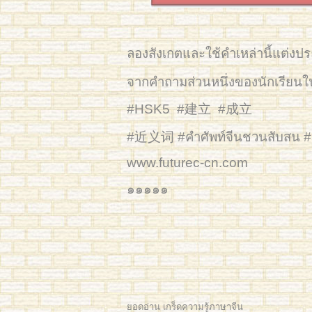
ลองสังเกตและใช้คำเหล่านี้แต่งป
จากคำถามส่วนหนึ่งของนักเรีย
#HSK5 #建立 #成立
#近义词 #คำศัพท์จีนชวนสับสน #
www.futurec-cn.com
๑๑๑๑๑
ยอดอ่าน เกร็ดความรู้ภาษาจีน