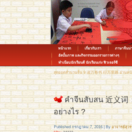
หน้าแรก
เกี่ยวกับเรา
ภาษาจีนน่า
อัลบั้มภาพ และกิจกรรมออกรายการต่างๆ
ทำเนียบนักเรียนดี นักเรียนเก่ง ฟิวเจอร์ซี
สุดยอดสำนวนจีน 9 读万卷书 行万里路 อ่านหนังสือหม
คำจีนสับสน 近义词：
อย่างไร ?
Published
กรกฎาคม 7, 2016
|
By
อาจารย์สุว