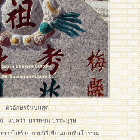
ตัวอักษรจีนบนสุด
ǔ
แปลว่า บรรพชน บรรพบุรุษ
ากขวาไปซ้าย ตามวิธีเขียนแบบจีนโบราณ