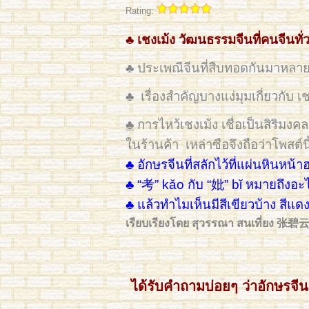
Rating:
♣ เชงเม้ง วัฒนธรรมจีนที่คนจีนทั
♣ ประเพณีจีนที่สืบทอดกันมาหลาย
♣ เรื่องสำคัญบางแง่มุมเกี่ยวกับ เช
♣
การไหว้เชงเม้ง เชื่อเป็นสิริมง
ในร้านค้า
เหล่าซือจึงถือว่าโพสต์
♣ อักษรจีนที่สลักไว้ที่แผ่นหินหน้
♣ “考” kǎo กับ “妣” bǐ หมายถึงอะ
♣ แล้วทำไมเห็นมีสีเขียวบ้าง สีแดง
เรียบเรียงโดย สุวรรณา สนเที่ยง 张
ได้รับคำถามบ่อยๆ ว่าอักษรจ