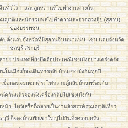
สายจีนทั่วโลก และลูกหลานที่ไปทำงานต่างถิ่น
่อรวมญาติและนัดรวมพลไปทำความสะอาดฮวงจุ้ย (สุสาน)
ของบรรพชน
ับคั่งแถบจังหวัดที่มีสุสานจีนหนาแน่น เช่น แถบจังหวัด
ชลบุรี สระบุรี
ายๆ ประเทศที่ยังยึดถือประเพณีเชงเม้งอย่างเคร่งครัด
านในเมืองก็จะเดินทางกลับบ้านเชงเม้งกันทุกปี
มื่อก่อนจะเหมาตู้รถไฟหลายตู้กลับบ้านพร้อมกัน
จะนัดวันแล้วจองนั่งเครื่องกลับไปเชงเม้งกัน
หน้า ไหว้เสร็จก็กลายเป็นงานสังสรรค์รวมญาติเที่ยว
ะบุรี ก็จองบ้านพักเขาใหญ่ไปกันทั้งครอบครัว