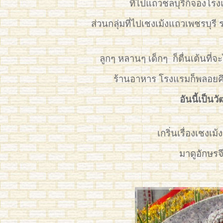
ที่ไปแถวชลบุรีก็จองโร
ส่วนกลุ่มที่ไปเชงเม้งแถวเพชรบุร
ลูกๆ หลานๆ เด็กๆ ก็ตื่นเต้นที่จะไ
ร้านอาหาร โรงแรมก็พลอยคึกค
อันนี้เป็น
เกริ่นเรื่องเชงเ
มาดูอักษรจี