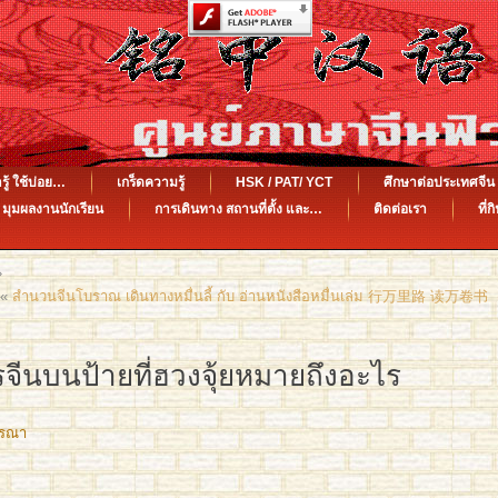
รู้ ใช้บ่อย…
เกร็ดความรู้
HSK / PAT/ YCT
ศึกษาต่อประเทศจ
มุมผลงานนักเรียน
การเดินทาง สถานที่ตั้ง และ…
ติดต่อเรา
ที่ก
»
«
สำนวนจีนโบราณ เดินทางหมื่นลี้ กับ อ่านหนังสือหมื่นเล่ม 行万里路 读万卷书
ีนบนป้ายที่ฮวงจุ้ยหมายถึงอะไร
รรณา