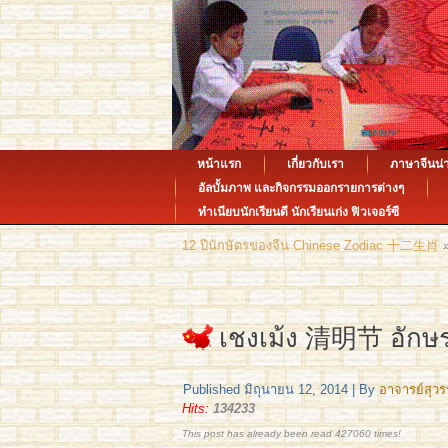
หน้าแรก
เกี่ยวกับเรา
ภาษาจีนน่า
อัลบั้มภาพ และกิจกรรมออกรายการต่างๆ
ทำเนียบนักเรียนดี นักเรียนเก่ง ฟิวเจอร์ซี
12 ปีนักษัตรของจีน Chinese Zodiac 十二生肖
เชงเม้ง 清明节 อักษรจ
Published
มิถุนายน 12, 2014
|
By
อาจารย์สุว
Hits:
134233
This post has already been read 427060 times!