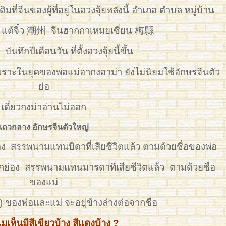
ิมที่จีนของผู้ที่อยู่ในฮวงจุ้ยหลังนี้ อำเภอ ตำบล หมู่บ้าน
 แต้จิ๋ว 潮州 จีนฮากกาเหมยเซี่ยน 梅縣
บันทึกปีเดือนวัน ที่ตั้งฮวงจุ้ยนี้ขึ้น
เพราะในยุคของพ่อแม่อากงอาม่า ยังไม่นิยมใช้อักษรจีนตัว
ย่อ
เดี๋ยวกงม่าอ่านไม่ออก
แถวกลาง อักษรจีนตัวใหญ่
 สรรพนามแทนบิดาที่เสียชีวิตแล้ว ตามด้วยชื่อของพ่อ
กย่อง สรรพนามแทนมารดาที่เสียชีวิตแล้ว ตามด้วยชื่อ
ของแม่
) ของพ่อและแม่ จะอยู่ข้างล่างต่อจากชื่อ
มเห็นมีสีเขียวบ้าง สีแดงบ้าง ?