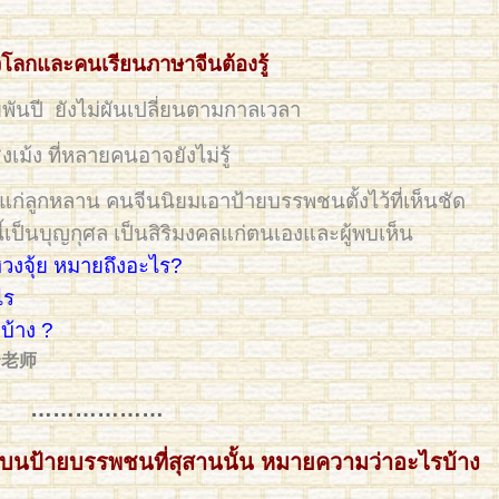
่วโลกและคนเรียนภาษาจีนต้องรู้
พันปี ยังไม่ผันเปลี่ยนตามกาลเวลา
งเม้ง ที่หลายคนอาจยังไม่รู้
คลแก่ลูกหลาน คนจีนนิยมเอาป้ายบรรพชนตั้งไว้ที่เห็นชัด
นี้เป็นบุญกุศล เป็นสิริมงคลแก่ตนเองและผู้พบเห็น
าฮวงจุ้ย หมายถึงอะไร?
ไร
บ้าง ?
碧云老师
………………
ีนบนป้ายบรรพชนที่สุสานนั้น หมายความว่าอะไรบ้าง