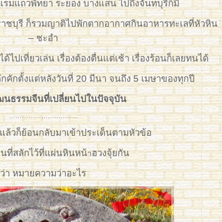
งแรมแถวพัทยา ระยอง บางแสน ไปถึงจันทบุรีก็มี
ี ราชบุรี ก็รวมญาติไปพักตากอากาศกินอาหารทะเลที่หัวหิน
– ชะอำ
ด้ไปเที่ยวเล่น เรื่องต้องตื่นแต่เช้า เรื่องร้อนก็เลยทนได้
ักตั้งแต่หลังวันที่ 20 มีนา จนถึง 5 เมษาของทุกปี
วัฒนธรรมจีนที่เปลี่ยนไปในปัจจุบัน
…………………………..
ม้งแล้วก็ย้อนกลับมาเข้าประเด็นตามหัวข้อ
นที่สลักไว้ที่แผ่นหินหน้
ฮวงจุ้ยกัน
า
ว่า หมายความว่าอะไร