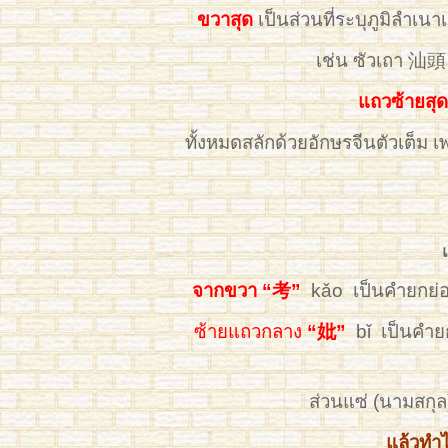
ขวาสุด
เป็นส่วนที่ระบุภูมิลำเนาเด
เช่น ซัวเถา 汕頭
แถวซ้ายสุด
ทั้งหมดสลักด้วยอักษรจีนตัวเต็ม 
จากขวา “考”
kǎo
เป็นคำยกย่อง
ซ้ายแถวกลาง
“妣”
bǐ เป็นคำย
ส่วนแซ่ (นามสกุล
แล้วทำไ