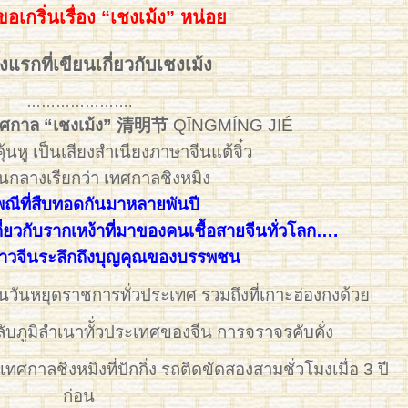
ขอเกริ่นเรื่อง “เชงเม้ง” หน่อย
้งแรกที่เขียนเกี่ยวกับเชงเม้ง
………………….
ง เทศกาล “เชงเม้ง” 清明节
QĪNGMÍNG JIÉ
าคุ้นหู เป็นเสียงสำเนียงภาษาจีนแต้จิ๋ว
นกลางเรียกว่า เทศกาลชิงหมิง
ณีที่สืบทอดกันมาหลายพันปี
่ยวกับรากเหง้าที่มาของคนเชื้อสายจีนทั่วโลก….
้ชาวจีนระลึกถึงบุญคุณของบรรพชน
นวันหยุดราชการทั่วประเทศ รวมถึงที่เกาะฮ่องกงด้วย
IMG_3716
ับภูมิลำเนาทัั่วประเทศของจีน การจราจรคับคั่ง
ทศกาลชิงหมิงที่ปักกิ่ง รถติดขัดสองสามชั่วโมงเมื่อ 3 ปี
ก่อน