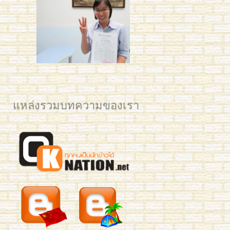
IMG_5671 edited small
คุณวาด H3 100
แหล่งรวมบทความของเรา
2561 BAM Post web
2561 YIM Post web
2561 PLAM CU for Post
2561 Mean KU
IMG_3325
IMG_3321
IMG_3795
IMG_3277
Mew 7059
mean-hsk3-293
benz-yct3-190-2
jingjing-yct3-189
Business Chinese Course 2016
Han laoshi class 2
Small Kids L & Preaw
Ploy 2016
IMG_7035
IMG_0731 crop
YIM TRIAM 2015
2561 นิว มช Post Web
อาทิตย์เช้า HSK4