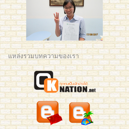
IMG_5671 edited small
แหล่งรวมบทความของเรา
2561 BAM Post web
2561 YIM Post web
2561 PLAM CU for Post
2561 Mean KU
IMG_3325
IMG_3321
IMG_3795
IMG_3277
Mew 7059
mean-hsk3-293
benz-yct3-190-2
jingjing-yct3-189
Business Chinese Course 2016
Han laoshi class 2
Small Kids L & Preaw
Ploy 2016
IMG_7035
IMG_0731 crop
YIM TRIAM 2015
2561 นิว มช Post Web
อาทิตย์เช้า HSK4