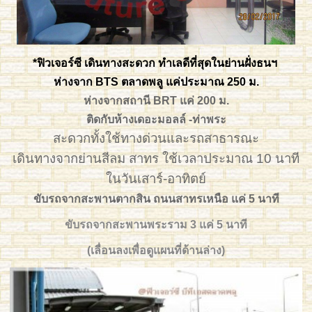
10599469_957514287614112_5240795268686908536_n
*ฟิวเจอร์ซี เดินทางสะดวก ทำเลดีที่สุดในย่านฝั่งธนฯ
ห่างจาก BTS ตลาดพลู แค่ประมาณ 250 ม.
ห่างจากสถานี
BRT แค่ 200 ม.
ติดกับห้างเดอะมอลล์ -ท่าพระ
สะดวกทั้งใช้ทางด่วนและรถสาธารณะ
เดินทางจากย่านสีลม สาทร ใช้เวลาประมาณ 10 นาที
ในวันเสาร์-อาทิตย์
ขับรถจากสะพานตากสิน ถนนสาทรเหนือ แค่ 5 นาที
ขับรถจากสะพานพระราม 3 แค่ 5 นาที
(เลื่อนลงเพื่อดูแผนที่ด้านล่าง)
10348215_870970482935160_2034525066046298991_n
FC Front 5 edited
FC Class room No 1 edited
FC Front edited 2
FC Front 6 edited