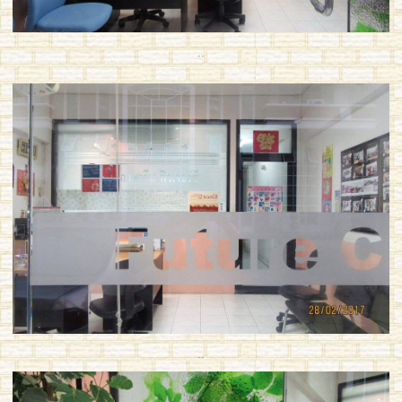
..
..