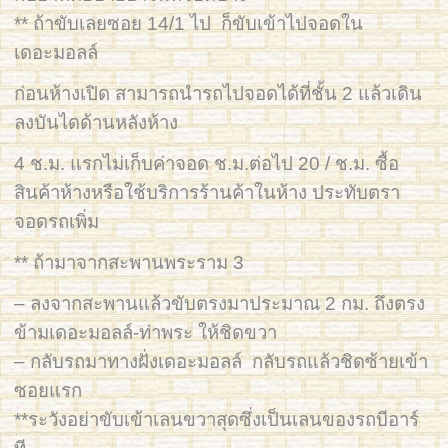
** ถ้าขับเลยซอย 14/1 ไป ก็ขับเข้าไปจอดใน
เดอะมอลล์
ก่อนห้างเปิด สามารถนำรถไปจอดได้ที่ชั้น 2 แล้วเดิน
ลงบันไดด้านหลังห้าง
4 ช.ม. แรกไม่เก็บค่าจอด ช.ม.ต่อไป 20 / ช.ม. ซื้อ
สินค้าห้างหรือใช้บริการร้านค้าในห้าง ประทับตรา
จอดรถเพิ่ม
** ถ้ามาจากสะพานพระราม 3
– ลงจากสะพานแล้วขับตรงมาประมาณ 2 กม. ถึงตรง
ข้ามเดอะมอลล์-ท่าพระ ให้ชิดขวา
– กลับรถมาทางฝั่งเดอะมอลล์ กลับรถแล้วชิดซ้ายเข้า
ซอยแรก
**ระวังอย่าขับเข้าเลนขวาสุดซึ่งเป็นเลนของรถบีอาร์