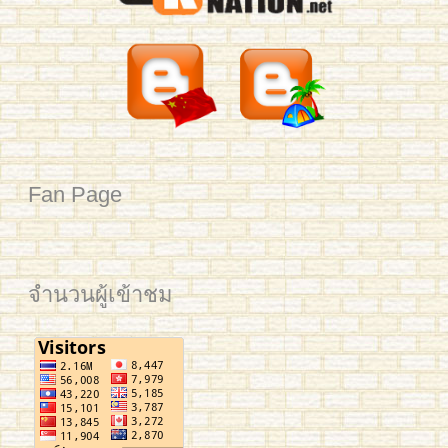
2561 BAM Post web
2561 YIM Post web
2561 PLAM CU for Post
2561 Mean KU
IMG_3325
IMG_3321
IMG_3795
IMG_3277
Mew 7059
mean-hsk3-293
benz-yct3-190-2
jingjing-yct3-189
Business Chinese Course 2016
Han laoshi class 2
Small Kids L & Preaw
Ploy 2016
IMG_7035
IMG_0731 crop
YIM TRIAM 2015
2561 นิว มช Post Web
อาทิตย์เช้า HSK4
Fan Page
จำนวนผู้เข้าชม