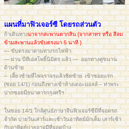
แผนที่มาฟิวเจอร์ซี โดยรถส่วนตัว
ถ้าเดินทาง
มาจากสะพานตากสิน (จากสาทร หรือ สีลม
ข้ามสะพานแล้วขับตรงมา 5 นาที )
— ขับตรงมาตามทางรถไฟฟ้า
— ผ่าน บีทีเอสโพธิ์นิมิตร แล้ว — ออกทางคู่ขนาน
ด้านซ้าย
– เลี้ยวซ้ายที่ไฟจราจรแล้วชิดซ้าย เข้าซอยแรก
(ซอย 14/1) ก่อนถึงทางเข้าห้างเดอะมอลล์ – ท่าพระ
ปากซอยมีธนาคารกรุงศรีฯ
ในซอย 14/1 ใกล้ศูนย์ภาษาจีนฟิวเจอร์ซีมีที่จอดรถ
จำกัด บ่ายวันเสาร์และเช้าวันอาทิตย์มักเต็ม เสาร์เช้า
กับอาทิตย์บ่ายอาจมีที่จอดบ้าง